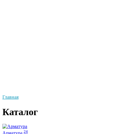
Уголок
Уголок неравнополочный
Уголок равнополочный
Проволока
Сетка металлическая
Сетка в рулонах
Сетка в картах
Запорная арматура
Услуги
Изоляция труб
Изготовление опор под трубы
Изоляция ППУ / ППР / ВУС
Доставка
Калькулятор
Контакты
Главная
Каталог
24
Арматура